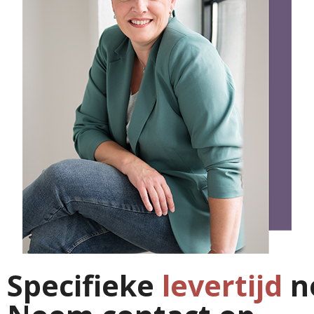
Specifieke
levertijd
n