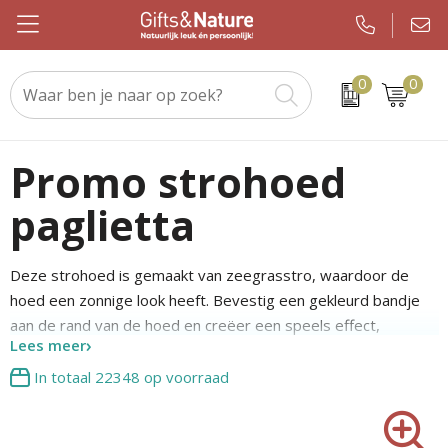
0
0
Beurs & evenement
Custom made handdoeken als relatiegeschenk
WMF
Geslaagden en Examen
Kerstsjaals
Drinkwaren
Custom made sokken als relatiegeschenk
JBL
Brievenbuspakketten
Kerstpakketten
Promo strohoed
paglietta
Elektronica en gadgets
Custom made promotiematerialen op maat
Igloo
Koningsdag
Keuzekado
Eten & drinken
Samsonite
Pakketten voor elke gelegenheid
Kerstgadgets
Deze strohoed is gemaakt van zeegrasstro, waardoor de
hoed een zonnige look heeft. Bevestig een gekleurd bandje
Kleding en caps
Sony
Pasen
Kerstverpakkingen
aan de rand van de hoed en creëer een speels effect,
Lees meer
Notitieboeken en kantoor
Tefal
Sinterklaas
Kersttruien
bijvoorbeeld met een leuke boodschap of je logo. Deze hoed
heeft een hoofdomtrek van 58 cm.
In totaal
22348
op voorraad
Outdoor en vrije tijd
Nespresso
Verjaardagen
Kerstballen
Paraplu's
Chupa Chups
Voetbal, EK en WK
Kerstknuffels