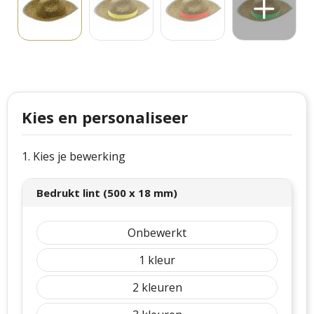
Philips
Kerstmanpakken
Cutter & Buck
Ludieke hoofdbanden
Craft
Kerstspellen
Thule
Kersttassen
Kies en personaliseer
Case Logic
kerstkaarsen
1. Kies je bewerking
Mepal
Bedrukt lint (500 x 18 mm)
Parker
Stanley
Onbewerkt
1
2