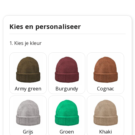
Philips
Kerstmanpakken
Cutter & Buck
Ludieke hoofdbanden
Kies en personaliseer
Craft
Kerstspellen
Thule
Kersttassen
1. Kies je kleur
Case Logic
kerstkaarsen
Mepal
Parker
Army green
Burgundy
Cognac
Stanley
Grijs
Groen
Khaki