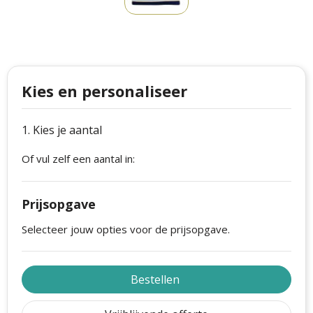
Philips
Kerstmanpakken
Cutter & Buck
Ludieke hoofdbanden
Craft
Kerstspellen
Kies en personaliseer
Thule
Kersttassen
1. Kies je aantal
Case Logic
kerstkaarsen
Of vul zelf een aantal in:
Mepal
Parker
Prijsopgave
Stanley
Selecteer jouw opties voor de prijsopgave.
Bestellen