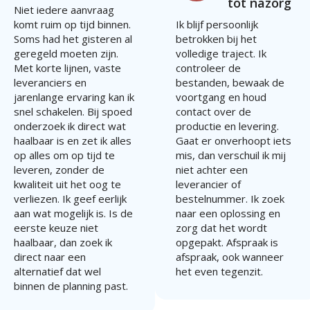
tot nazorg
Niet iedere aanvraag
komt ruim op tijd binnen.
Ik blijf persoonlijk
Soms had het gisteren al
betrokken bij het
geregeld moeten zijn.
volledige traject. Ik
Met korte lijnen, vaste
controleer de
leveranciers en
bestanden, bewaak de
jarenlange ervaring kan ik
voortgang en houd
snel schakelen. Bij spoed
contact over de
onderzoek ik direct wat
productie en levering.
haalbaar is en zet ik alles
Gaat er onverhoopt iets
op alles om op tijd te
mis, dan verschuil ik mij
leveren, zonder de
niet achter een
kwaliteit uit het oog te
leverancier of
verliezen. Ik geef eerlijk
bestelnummer. Ik zoek
aan wat mogelijk is. Is de
naar een oplossing en
eerste keuze niet
zorg dat het wordt
haalbaar, dan zoek ik
opgepakt. Afspraak is
direct naar een
afspraak, ook wanneer
alternatief dat wel
het even tegenzit.
binnen de planning past.