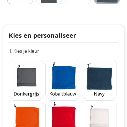
Philips
Kerstmanpakken
Cutter & Buck
Ludieke hoofdbanden
Craft
Kerstspellen
Kies en personaliseer
Thule
Kersttassen
1. Kies je kleur
Case Logic
kerstkaarsen
Mepal
Parker
Stanley
Donkergrijs
Kobaltblauw
Navy