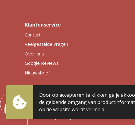
Klantenservice
Contact
Veelgestelde vragen
Over ons
Google Reviews
Nieuwsbrief
Door op accepteren te klikken ga je akko
de geldende omgang van productinformati
KLANTEN BEOORDELEN ONS MET EEN
op de website wordt vermeld.
DAAR ZIJN WIJ TROTS OP
Wij zijn trots dat klanten ons belonen met de ho