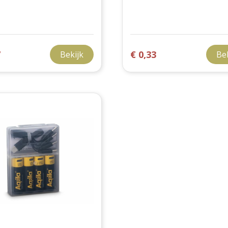
7
€ 0,33
Bekijk
Be