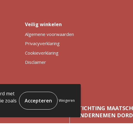
Veilig winkelen
Algemene voorwaarden
Privacyverklaring
Cookieverklaring
Disclaimer
ord met
e zoals
Weigeren
 5,
STICHTING MAATSCH
ONDERNEMEN DORD
ogste
Wij streven naar een social