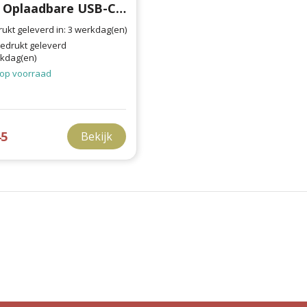
Aqiila Oplaadbare USB-C Batterijen AA 2000mAh 4-pack
ukt geleverd in: 3 werkdag(en)
edrukt geleverd
rkdag(en)
op voorraad
45
Bekijk