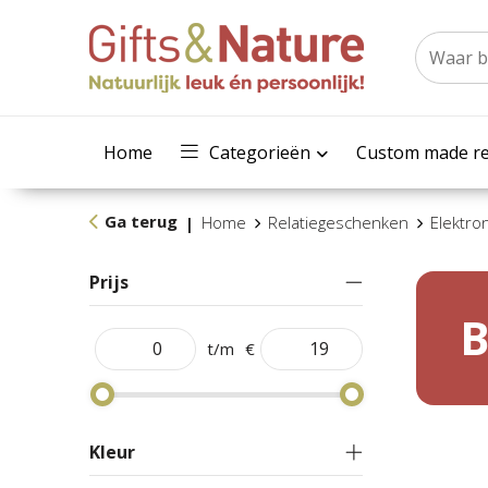
Home
Categorieën
Custom made re
Ga terug
Home
Relatiegeschenken
Elektro
|
Prijs
B
t/m
€
Kleur