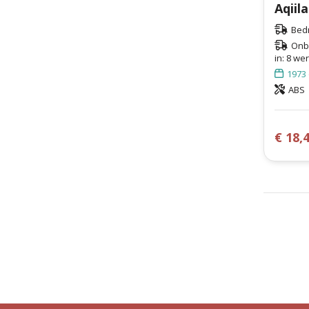
Bedr
Onb
in: 8 we
1973
ABS
€ 18,