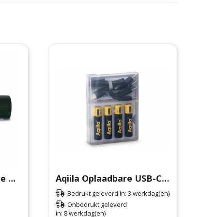
BITRA 3 - Batterij type UM3 (AA)
Aqiila Oplaadbare USB-C Batterijen AAA 600mAh 4-pack
Bedrukt geleverd in: 3 werkdag(en)
Onbedrukt geleverd
in: 8 werkdag(en)