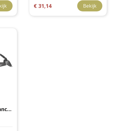
€ 31,14
kijk
Bekijk
Prixton Pegasus Advanced 1080p GPS-drone