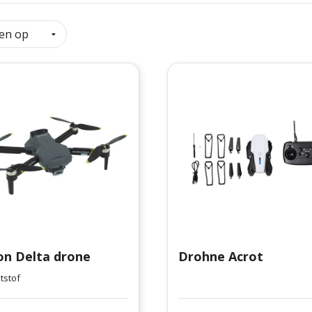
on Delta drone
Drohne Acrot
tstof