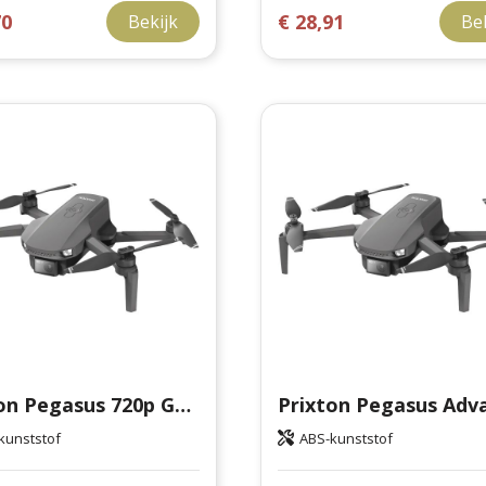
70
€ 28,91
Bekijk
Be
Prixton Pegasus 720p GPS-drone
kunststof
ABS-kunststof