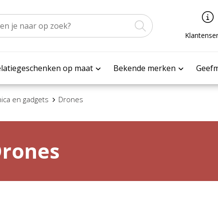
Klantenser
latiegeschenken op maat
Bekende merken
Geef
nica en gadgets
Drones
rones