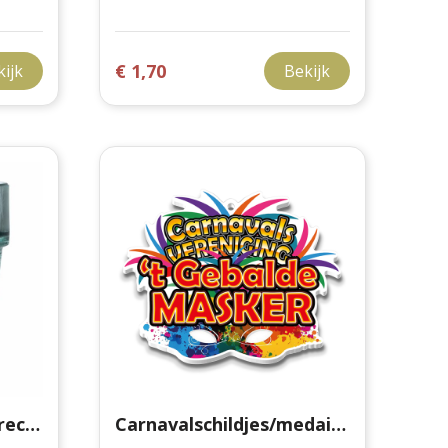
€ 1,70
kijk
Bekijk
Sevilla Stapelbaar Gerecycled Waterglas 270 ml
Carnavalschildjes/medailles