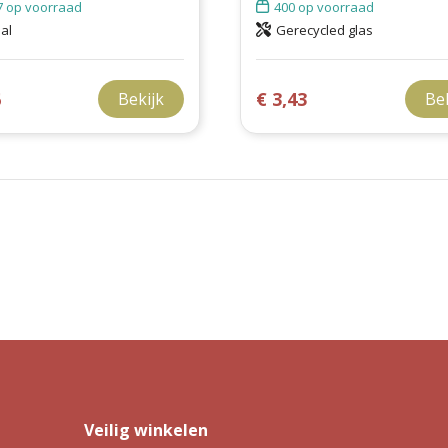
7
op voorraad
400
op voorraad
al
Gerecycled glas
6
€ 3,43
Bekijk
Be
Veilig winkelen