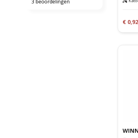
Kato
3 beoordelingen
€ 0,9