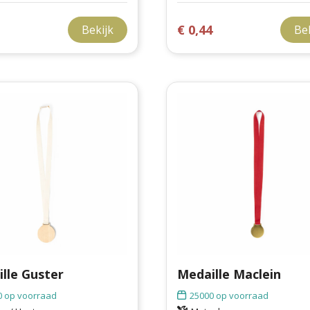
1
€ 0,44
Bekijk
Be
lle Guster
Medaille Maclein
0
op voorraad
25000
op voorraad