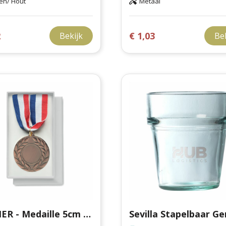
en/ Hout
Metaal
2
€ 1,03
Bekijk
Be
WINNER - Medaille 5cm diameter