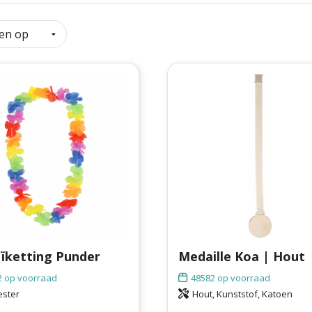
ïketting Punder
Medaille Koa | Hout
2
op voorraad
48582
op voorraad
ester
Hout, Kunststof, Katoen