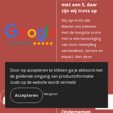
met een 5, daar
zijn wij trots op
Wij zijn trots dat
klanten ons belonen
met de hoogste score.
Het is een bevestiging
van onze toewijding
aan kwaliteit, service en
impact. Met deze
waardering blijven we
gedreven om het beste
Door op accepteren te klikken ga je akkoord met
te leveren!
de geldende omgang van productinformatie
Bekijk onze reviews
zoals op de website wordt vermeld.
Stichting
Weigeren
Maatschappelijk
Betrokken
Ondernemen