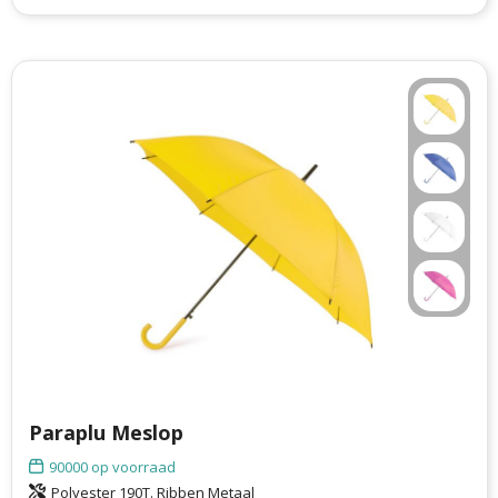
Philips
Kerstmanpakken
Cutter & Buck
Ludieke hoofdbanden
Craft
Kerstspellen
Thule
Kersttassen
Case Logic
kerstkaarsen
Mepal
Parker
Stanley
Paraplu Meslop
90000
op voorraad
Polyester 190T. Ribben Metaal