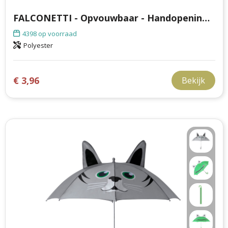
FALCONETTI - Opvouwbaar - Handopening - Windproof - 90 cm
4398
op voorraad
Polyester
€ 3,96
Bekijk