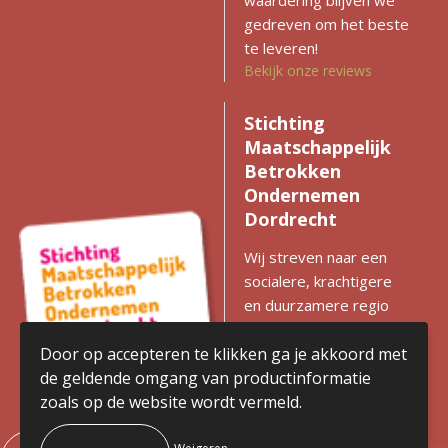
gedreven om het beste
te leveren!
Bekijk onze reviews
Stichting
Maatschappelijk
Betrokken
Ondernemen
Dordrecht
Wij streven naar een
socialere, krachtigere
en duurzamere regio
met gelijke kansen voor
iedereen. Zien we
Door op accepteren te klikken ga je akkoord met
kansen voor
de geldende omgang van productinformatie
verbetering? Dan
zoals op de website wordt vermeld.
komen we in actie en