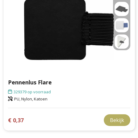
Philips
Kerstmanpakken
Cutter & Buck
Ludieke hoofdbanden
Craft
Kerstspellen
Thule
Kersttassen
Case Logic
kerstkaarsen
Mepal
Pennenlus Flare
Parker
329379
op voorraad
PU, Nylon, Katoen
Stanley
€ 0,37
Bekijk