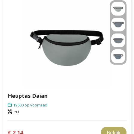
Heuptas Daian
19600
op voorraad
PU
€ 2,14
Bekijk