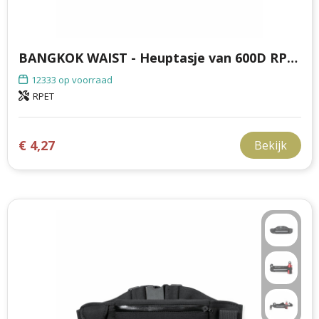
BANGKOK WAIST - Heuptasje van 600D RPET
12333
op voorraad
RPET
€ 4,27
Bekijk