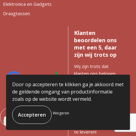
Elektronica en Gadgets
Draagtassen
Klanten
beoordelen ons
met een 5, daar
zijn wij trots op
Wij zijn trots dat
klanten ons belonen
met de hoogste score.
Door op accepteren te klikken ga je akkoord met
Het is een bevestiging
de geldende omgang van productinformatie
van onze toewijding
zoals op de website wordt vermeld.
aan kwaliteit, service en
impact. Met deze
Weigeren
waardering blijven we
gedreven om het beste
te leveren!