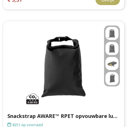
Snackstrap AWARE™ RPET opvouwbare lunchzak 30x20CM
8251
op voorraad